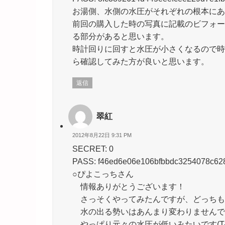
お湯側、水側の水圧がそれぞれの根本にあ
前回の購入した時の写真に記載のビフォー
る部分があると思います。
時計回りに回すと水圧が小さくなるので時
ら確認してみた方が良いと思います。
返信
翠紅
2012年8月22日 9:31 PM
SECRET: 0
PASS: f46ed6e06e106bfbbdc3254078c62
○ぴよこっちさん
情報ありがとうございます！
さっそくやってみたんですが、どっちも
水の出る勢いはあんまり変わりませんでした
やっぱり元々の水圧が低いみたいです(T-