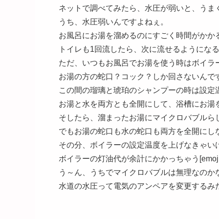
ネットで調べてみたら、水圧が弱いと、うま
うち、水圧弱いんですよねぇ。
お風呂にお湯を溜めるのにすごく時間がかか
トイレも1回流したら、次に流せるようになるまでに
ただ、いつもお風呂でお湯を使う時はボイラ
お湯の方の蛇口？コック？しか回さないんで
この間の瑠璃と琥珀のシャンプーの時は設定
お湯と水を両方とも全開にして、浴槽にお湯
そしたら、溜まったお湯にマイクロバブルらしき気泡が出て
でもお湯の蛇口も水の蛇口も両方を全開にしないとダ
その分、ボイラーの設定温度を上げなきゃい
ボイラーの灯油代が余計にかかっちゃう[emoji:v
う～ん、うちでマイクロバブルは無理なのかなぁ。。。
水道の水圧って電気のアンペアを変更するみたいに