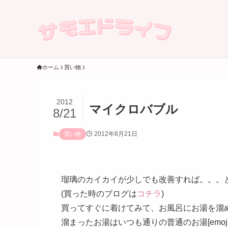
ホーム
買い物
2012
マイクロバブル
8/21
2012年8月21日
買い物
瑠璃のカイカイが少しでも改善すれば。。。
(買った時のブログは
コチラ
)
買ってすぐに着けてみて、お風呂にお湯を溜
溜まったお湯はいつも通りの普通のお湯[emoji:v