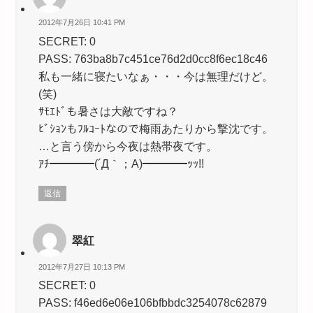
2012年7月26日 10:41 PM
SECRET: 0
PASS: 763ba8b7c451ce76d2d0cc8f6ec18c46
私も一緒に寝たいなぁ・・・今は無理だけど。
(笑)
ｻﾓｴﾄﾞも暑さは大敵ですね？
ﾋﾞｼｮﾝもﾌﾙｺｰﾄなので梅雨あたりから撃沈です。
…と言う傍から今夜は熱帯夜です。
ｱﾁ━━━━(´Д｀；A)━━━━ｯｯ!!
返信
翠紅
2012年7月27日 10:13 PM
SECRET: 0
PASS: f46ed6e06e106bfbbdc3254078c62879