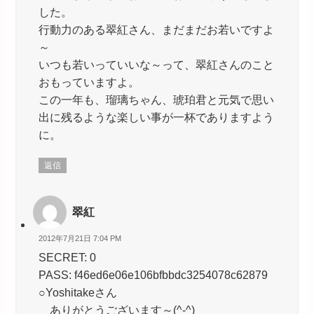
した。
行動力のある翠紅さん、まだまだお若いですよ
～
いつも若いっていいな～って、翠紅さんのこと
おもっていますよ。
この一年も、瑠璃ちゃん、琥珀君と元気で思い
出に残るような楽しい事が一杯でありますよう
に。
返信
翠紅
2012年7月21日 7:04 PM
SECRET: 0
PASS: f46ed6e06e106bfbbdc3254078c62879
○Yoshitakeさん
ありがとうございます～(^-^)