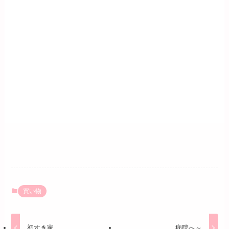
買い物
初すき家
病院へ～