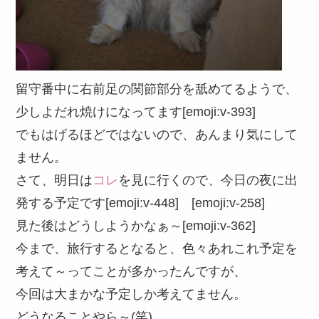
留守番中に右前足の関節部分を舐めてるようで、
少しよだれ焼けになってます[emoji:v-393]
でもはげるほどではないので、あんまり気にして
ません。
さて、明日は
コレ
を見に行くので、今日の夜に出
発する予定です[emoji:v-448] [emoji:v-258]
見た後はどうしようかなぁ～[emoji:v-362]
今まで、旅行するとなると、色々あれこれ予定を
考えて～ってことが多かったんですが、
今回は大まかな予定しか考えてません。
どうなることやら～(笑)