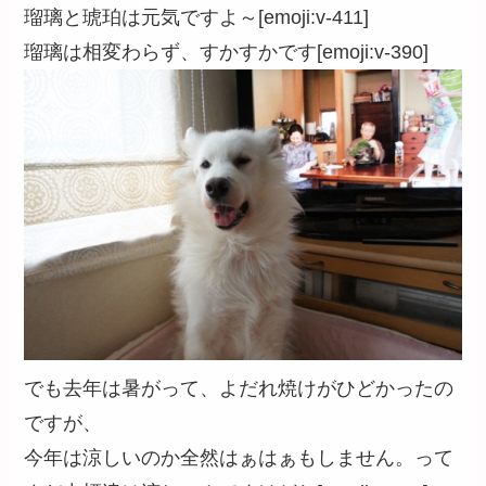
瑠璃と琥珀は元気ですよ～[emoji:v-411]
瑠璃は相変わらず、すかすかです[emoji:v-390]
でも去年は暑がって、よだれ焼けがひどかったの
ですが、
今年は涼しいのか全然はぁはぁもしません。って