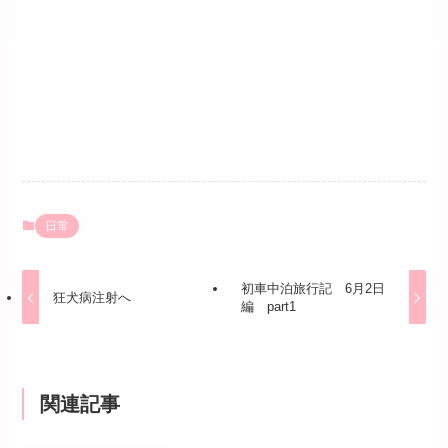
日常
初車中泊旅行記 6月2日
狂犬病注射へ
編 part1
関連記事