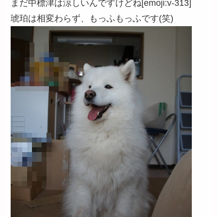
まだ中標津は涼しいんですけどね[emoji:v-313]
琥珀は相変わらず、もっふもっふです(笑)