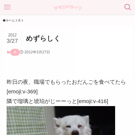
ホーム
犬
2012
めずらしく
3/27
2012年3月27日
犬
昨日の夜、職場でもらったおだんごを食べてたら
[emoji:v-369]
隣で瑠璃と琥珀がじーーっと[emoji:v-416]