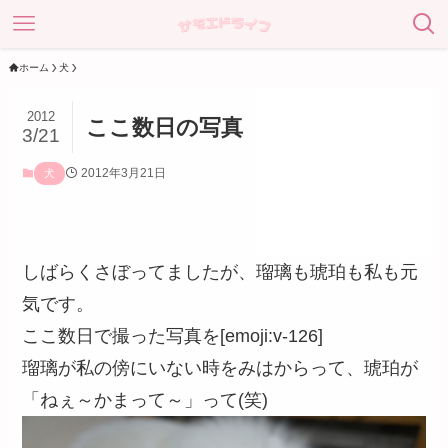
ホーム
犬
2012
ここ数日の写真
3/21
2012年3月21日
犬
しばらくさぼってましたが、瑠璃も琥珀も私も元
気です。
ここ数日で撮った写真を[emoji:v-126]
瑠璃が私の傍にいない時をみはからって、琥珀が
「ねぇ～かまって～」って(笑)