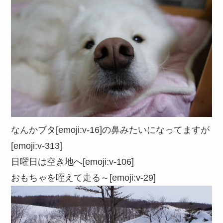
なんかブタ[emoji:v-16]の鼻みたいになってますが
[emoji:v-313]
日曜日は空き地へ[emoji:v-106]
おもちゃを咥えて走る～[emoji:v-29]