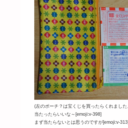
(左のポーチ？は宝くじを買ったらくれました
当たったらいいな～[emoji:v-398]
まず当たらないとは思うのですが[emoji:v-