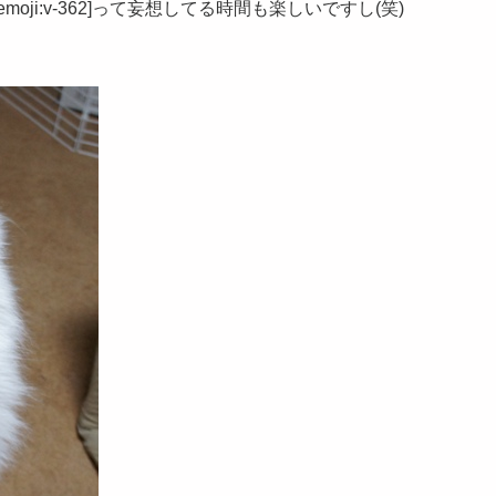
ji:v-362]って妄想してる時間も楽しいですし(笑)