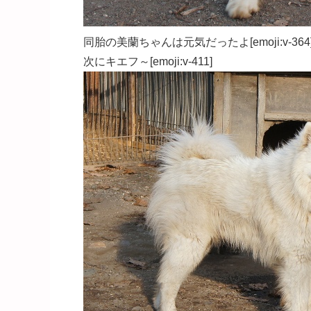
同胎の美蘭ちゃんは元気だったよ[emoji:v-364
次にキエフ～[emoji:v-411]