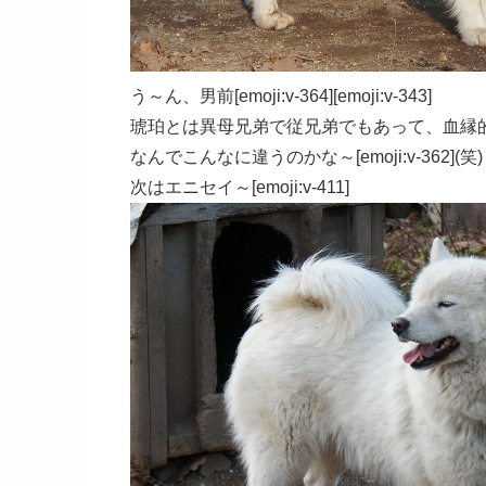
う～ん、男前[emoji:v-364][emoji:v-343]
琥珀とは異母兄弟で従兄弟でもあって、血縁
なんでこんなに違うのかな～[emoji:v-362](笑)
次はエニセイ～[emoji:v-411]