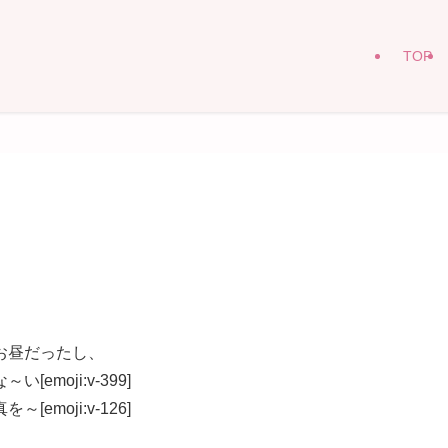
TOP
お昼だったし、
moji:v-399]
moji:v-126]