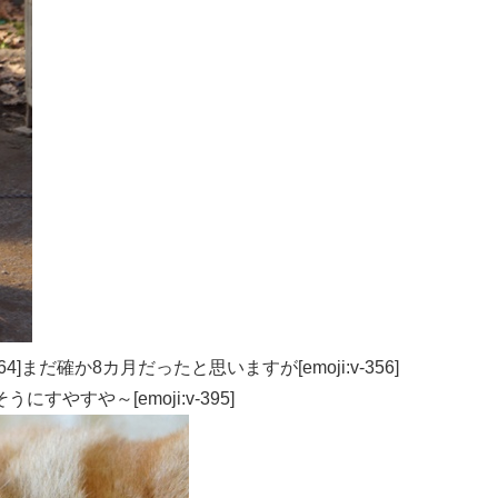
4]まだ確か8カ月だったと思いますが[emoji:v-356]
やすや～[emoji:v-395]