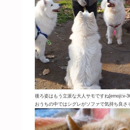
後ろ姿はもう立派な大人サモですね[emoji:v-36
おうちの中ではシグレがソファで気持ち良さそうにす