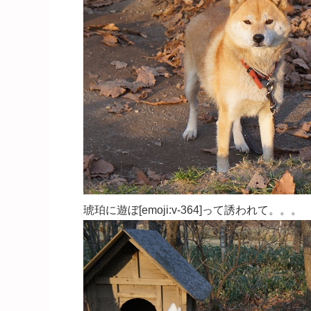
琥珀に遊ぼ[emoji:v-364]って誘われて。。。