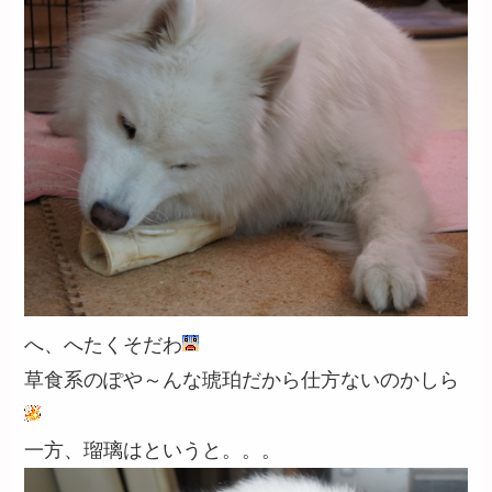
へ、へたくそだわ
草食系のぽや～んな琥珀だから仕方ないのかしら
一方、瑠璃はというと。。。