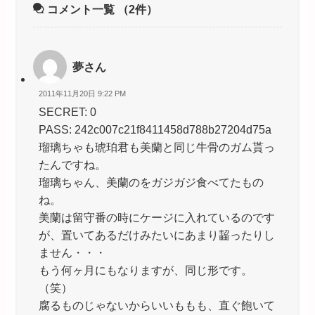
コメント一覧
（2件）
夢さん
2011年11月20日 9:22 PM
SECRET: 0
PASS: 242c007c21f8411458d788b27204d75a
瑠璃ちゃも琥珀君も美蘭と同じ牛骨のガム貰っ
たんですね。
瑠璃ちゃん、美蘭のをガジガジ食べてたもの
ね。
美蘭は留守番の時にケージに入れているのです
が、置いてあるだけみたいにあまり齧ったりし
ません・・・
もう何ヶ月にもなりますが、同じ形です。
（笑）
腐るものじゃないからいいももも、直ぐ飽いて