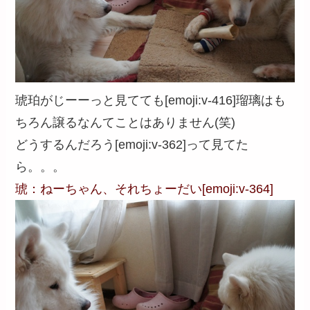
琥珀がじーーっと見てても[emoji:v-416]瑠璃はも
ちろん譲るなんてことはありません(笑)
どうするんだろう[emoji:v-362]って見てた
ら。。。
琥：ねーちゃん、それちょーだい[emoji:v-364]