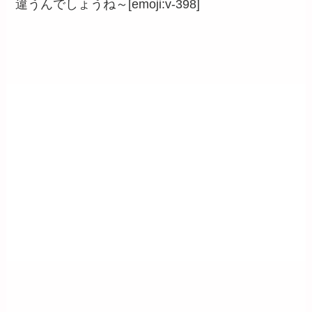
違うんでしょうね～[emoji:v-398]