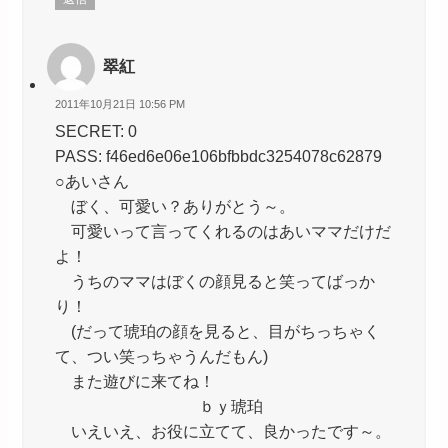
翠紅
2011年10月21日 10:56 PM
SECRET: 0
PASS: f46ed6e06e106bfbbdc3254078c62879
○あいさん
ぼく、可愛い？ありがとう～。
可愛いって言ってくれるのはあいママだけだ
よ！
うちのママはぼくの顔見ると笑ってばっか
り！
(だって琥珀の顔を見ると、目がちっちゃく
て、つい笑っちゃうんだもん)
また遊びに来てね！
ｂｙ琥珀
いえいえ、お役に立てて、良かったです～。