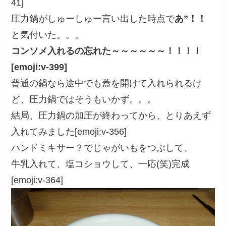
41]
圧力鍋がしゅーしゅー言い出した時点で
あ”！！
と気付いた。。。
コンソメ入れるの忘れた～～～～～～！！！！
[emoji:v-399]
普通の鍋なら途中でも蓋を開けて入れられるけ
ど、圧力鍋ではそうもいかず。。。
結局、圧力鍋の加圧が終わってから、とりあえず
入れてみました[emoji:v-356]
ハンドミキサー？でじゃがいもをつぶして、
牛乳入れて、塩コショウして、一応(笑)完成
[emoji:v-364]