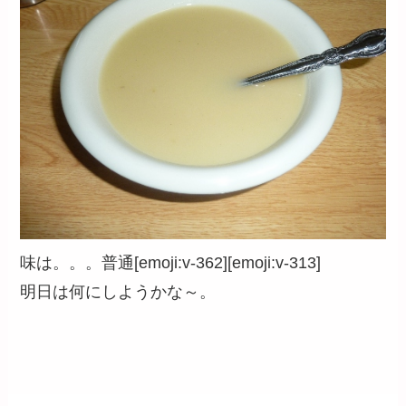
味は。。。普通[emoji:v-362][emoji:v-313]
明日は何にしようかな～。