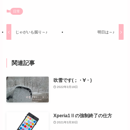
日常
じゃがいも掘り～♪
明日は～♪
関連記事
吹雪です(；・∀・)
2022年3月19日
Xperia1Ⅱの強制終了の仕方
2021年3月30日