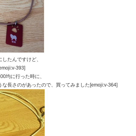
にしたんですけど、
:v-393]
00均に行った時に、
さのがあったので、買ってみました[emoji:v-364]