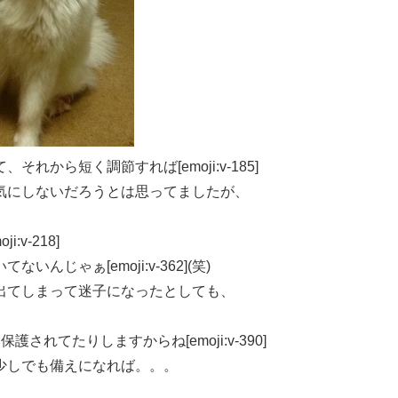
から短く調節すれば[emoji:v-185]
気にしないだろうとは思ってましたが、
v-218]
じゃぁ[emoji:v-362](笑)
出てしまって迷子になったとしても、
れてたりしますからね[emoji:v-390]
少しでも備えになれば。。。