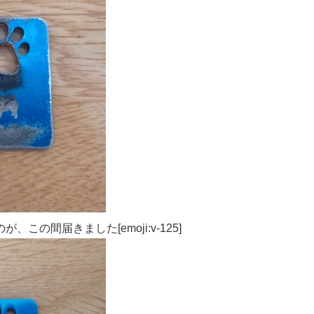
の間届きました[emoji:v-125]