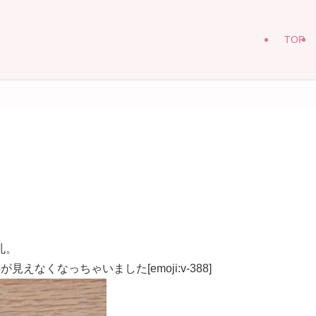
TOP
札。
なくなっちゃいました[emoji:v-388]