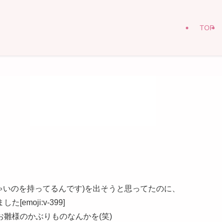
TOP
ゃいのを持ってるんです)を出そうと思ってたのに、
moji:v-399]
雛様のかぶりものなんかを(笑)