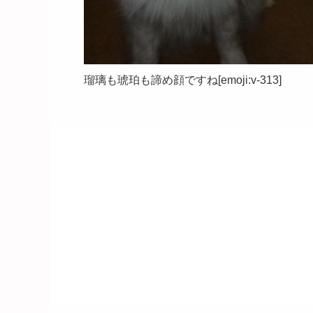
瑠璃も琥珀も諦め顔ですね[emoji:v-313]