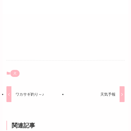
犬
ワカサギ釣り～♪
天気予報
関連記事