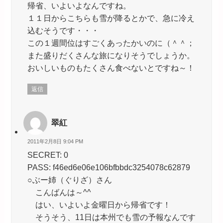
帰省、いよいよなんですね。
１１日からこちらも雪が降るとかで、急に冷え
込むそうです・・・
この１週間位はすごくあったかいのに（＾＾；
また盛りだくさんな旅になりそうでしょうか。
おいしいものもたくさん食べないとですね～！
返信
翠紅
2011年2月8日 9:04 PM
SECRET: 0
PASS: f46ed6e06e106bfbbdc3254078c62879
○ぶー姉（ぐりざ）さん
こんばんは～^^
はい、いよいよ金曜日から帰省です！
そうそう、11日は本州でも雪の予報なんです