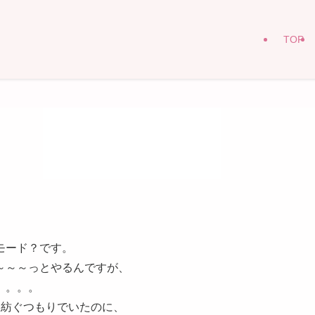
TOP
モード？です。
～～～っとやるんですが、
。。。。
上紡ぐつもりでいたのに、