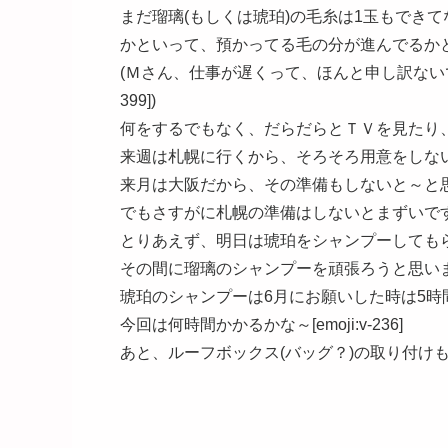
まだ瑠璃(もしくは琥珀)の毛糸は1玉もできてない[em
かといって、預かってる毛の分が進んでるかというと
(Ｍさん、仕事が遅くって、ほんと申し訳ないです[em
399])
何をするでもなく、だらだらとＴＶを見たり
来週は札幌に行くから、そろそろ用意をしな
来月は大阪だから、その準備もしないと～と
でもさすがに札幌の準備はしないとまずいですよね～[
とりあえず、明日は琥珀をシャンプーしても
その間に瑠璃のシャンプーを頑張ろうと思います[em
琥珀のシャンプーは6月にお願いした時は5時
今回は何時間かかるかな～[emoji:v-236]
あと、ルーフボックス(バッグ？)の取り付けもやって