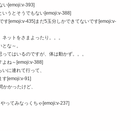
oji:v-393]
そうでもない[emoji:v-388]
oji:v-435]まだ5玉分しかできてないです[emoji:v-
、ネットをさまよったり。。。
いとな～。
思ってはいるのですが、体は動かず。。。
emoji:v-388]
らいに連れて行って、
oji:v-91]
間かかったけど、
みなっくちゃ[emoji:v-237]