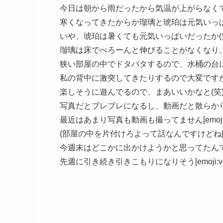
今日は朝から雨だったから気温が上がらなくて、余計
寒くなってきたからか瑠璃と琥珀は元気いっぱい[em
いや、琥珀は暑くても元気いっぱいだったか(
瑠璃は床でべろーんと伸びることがなくなり
狭い部屋の中でドタバタするので、水桶の台
私の背中に激突してきたりするので大変です
楽しそうに遊んでるので、まあいいかなと(笑
写真だとブレブレになるし、動画だと散らか
最近はあまり写真も動画も撮ってません[emoji:v
(部屋の中を片付けろよって話なんですけどね[emoji
今週末はどこかに出かけようかと思ってたん
先週に引き続き引きこもりになりそう[emoji:v-3