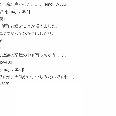
寒かった。。。[emoji:v-356]
oji:v-364]
笑)
、琥珀と遊ぶことが増えました。
にぶつかって水をこぼしたり、
が、
)
り放題の部屋の中も写っちゃうしで、
-430]
:v-356])
ですが、天気がいまいちみたいですね～。
88]