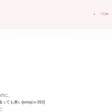
TOP
たのに、
い[emoji:v-393]
ど、