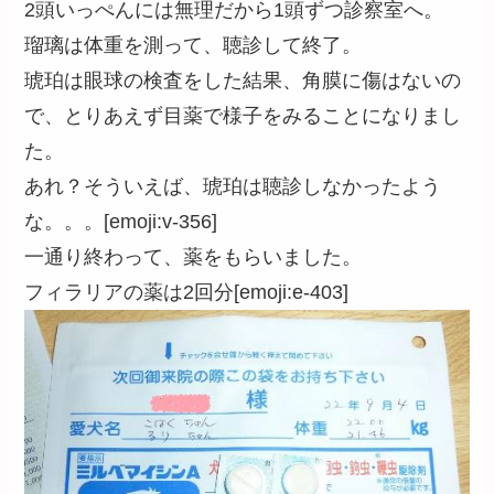
2頭いっぺんには無理だから1頭ずつ診察室へ。
瑠璃は体重を測って、聴診して終了。
琥珀は眼球の検査をした結果、角膜に傷はないの
で、とりあえず目薬で様子をみることになりまし
た。
あれ？そういえば、琥珀は聴診しなかったよう
な。。。[emoji:v-356]
一通り終わって、薬をもらいました。
フィラリアの薬は2回分[emoji:e-403]