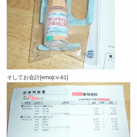
そしてお会計[emoji:v-61]