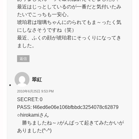
最近はじっとしているのが一番だと気付いたみ
たいでこっちも一安心。
琥珀君は瑠璃ちゃんにのられてもま～ったく気
にしなさそうですね（笑）
最近、ふくの顔が琥珀君にそっくりになってき
ました。
返信
翠紅
2010年6月25日 9:53 PM
SECRET: 0
PASS: f46ed6e06e106bfbbdc3254078c62879
○hirokamiさん
勝ちましたね～♪がんばって起きてみたかいが
ありました(^-^)