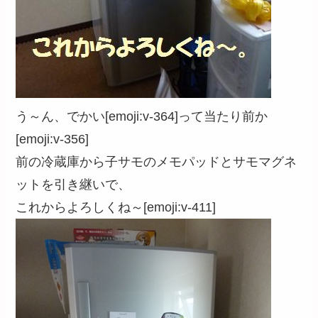
う～ん、でかい[emoji:v-364]って当たり前か
[emoji:v-356]
前の冷蔵庫から子サモのメモパッドとサモマグネ
ットを引き継いで、
これからよろしくね～[emoji:v-411]