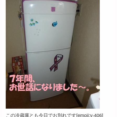
この冷蔵庫とも今日でお別れです[emoji:v-406]