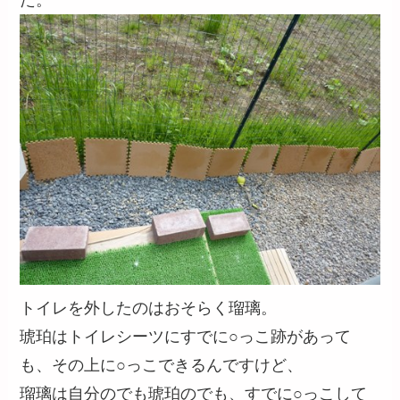
た。
トイレを外したのはおそらく瑠璃。
琥珀はトイレシーツにすでに○っこ跡があって
も、その上に○っこできるんですけど、
瑠璃は自分のでも琥珀のでも、すでに○っこして