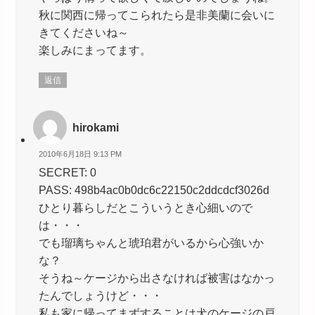
秋に関西に帰ってこられたら是非美蘭に会いに
きてくださいね～
楽しみにまってます。
返信
hirokami
2010年6月18日 9:13 PM
SECRET: 0
PASS: 498b4ac0b0dc6c22150c2ddcdcf3026d
ひとり暮らしだとこういうとき心細いので
は・・・
でも瑠璃ちゃんと琥珀君がいるから心強いか
な？
そうね～ケージから出さなければ被害はなかっ
たんでしょうけど・・・
私も家に帰ってまずすることは犬のケージの戸