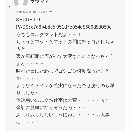
ラヴママ
2010年6月18日 12:02 PM
SECRET: 0
PASS: c7d6f4bdc5f051d7e954d8689d8d050c
うちもコルクマットだよ～～！
ちょうどマットとマットの間にチッコされちゃ
うと
裏が広範囲に広がって大変なことになっちゃう
よね～～＾＾；
晴れた日にたわしでゴシゴシ何度洗ったこと
か・・・・
ようやくトイレが確実になった今は洗うのも減
りました♪
体調悪いのに立ち仕事は大変・・・・＜泣＞
余計に貧血になりそうだわ・・・
あまりムリしないようにねぇ・・・・お大事
に・・・