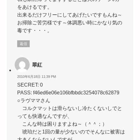
をあけるです。
出来るだけフリーにしてあげたいですもんね～
お掃除ご苦労様です～体調悪い時にかなり気の
毒です・・・。
返信
翠紅
2010年6月18日 11:39 PM
SECRET: 0
PASS: f46ed6e06e106bfbbdc3254078c62879
○ラヴママさん
コルクマットは滑らないし冷たくないしでと
っても快適なんですが、
こんな時は困りますよね～（＾＾；）
琥珀だと1回の量が少ないのでそんなに被害は
大きくならないんですが、