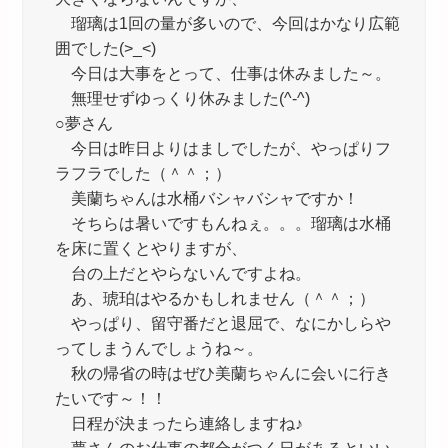
瑠璃は1回の量が多いので、今回はかなり広範
囲でした(>_<)
今日は大事をとって、仕事は休みました～。
無理せずゆっくり休みました(^-^)
○夢さん
今日は昨日よりはましでしたが、やっぱりフ
ラフラでした（＾＾；）
美蘭ちゃんは水桶バシャバシャですか！
そちらは暑いですもんねぇ。。。瑠璃は水桶
を床に置くとやりますが、
台の上だとやらないんですよね。
あ、琥珀はやるかもしれません（＾＾；）
やっぱり、留守番だと退屈で、なにかしらや
ってしまうんでしょうね～。
秋の帰省の時はぜひ美蘭ちゃんに会いに行き
たいです～！！
日程が決まったら連絡しますね♪