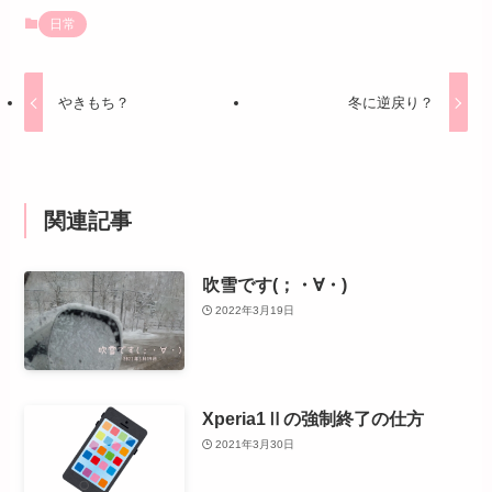
日常
やきもち？
冬に逆戻り？
関連記事
吹雪です(；・∀・)
2022年3月19日
Xperia1Ⅱの強制終了の仕方
2021年3月30日