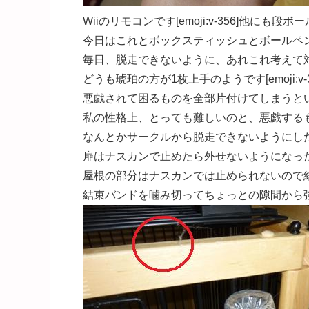
Wiiのリモコンです[emoji:v-356]他にも段
今日はこれとボックスティッシュとボールペンが1本
毎日、脱走できないように、あれこれ考えて
どうも琥珀の方が1枚上手のようです[emoji:v-3
悪戯されて困るものを全部片付けてしまうと
私の性格上、とっても難しいのと、悪戯する
なんとかサークルから脱走できないようにし
扉はナスカンで止めたら外せないようになっ
屋根の部分はナスカンでは止められないので
結束バンドを噛み切ってちょっとの隙間から