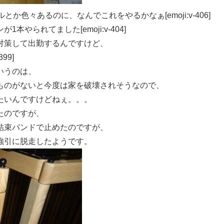
ボールとか色々あるのに、なんでこれをやるかなぁ[emoji:v-406]
やられてました[emoji:v-404]
対策して出勤するんですけど、
99]
いうのは、
ものがないと今度は家を破壊されそうなので、
たいんですけどねぇ。。。
たのですが、
結束バンドで止めたのですが、
強引に脱走したようです。