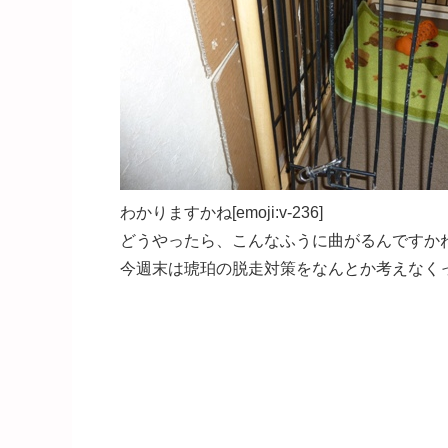
わかりますかね[emoji:v-236]
どうやったら、こんなふうに曲がるんですかねぇ[em
今週末は琥珀の脱走対策をなんとか考えなくっちゃ[e