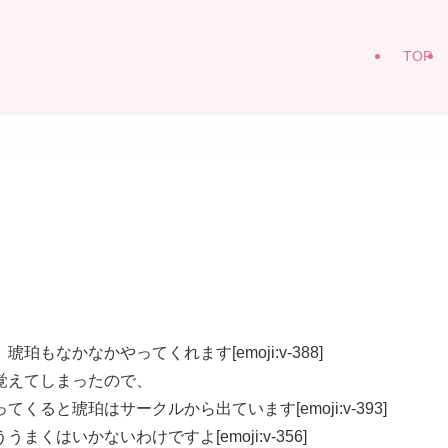
TOP
なかなかやってくれます[emoji:v-388]
覚えてしまったので、
ると琥珀はサークルから出ています[emoji:v-393]
はいかないわけですよ[emoji:v-356]