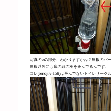
写真の○の部分、わかりますかね？屋根のパ
屋根以外にも扉の縦の柵を歪んでるんです。
コレ[emoji:v-159]は歪んでないトイレサー