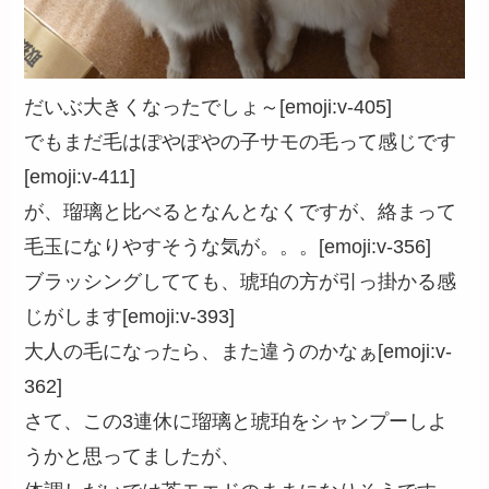
だいぶ大きくなったでしょ～[emoji:v-405]
でもまだ毛はぽやぽやの子サモの毛って感じです
[emoji:v-411]
が、瑠璃と比べるとなんとなくですが、絡まって
毛玉になりやすそうな気が。。。[emoji:v-356]
ブラッシングしてても、琥珀の方が引っ掛かる感
じがします[emoji:v-393]
大人の毛になったら、また違うのかなぁ[emoji:v-
362]
さて、この3連休に瑠璃と琥珀をシャンプーしよ
うかと思ってましたが、