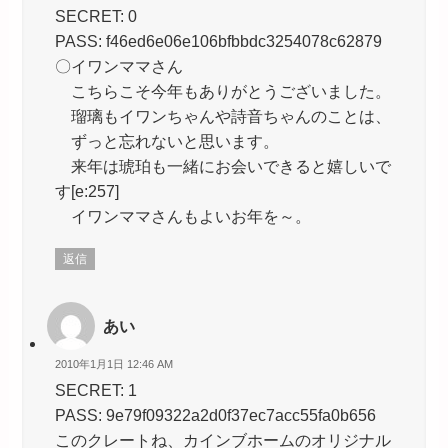
SECRET: 0
PASS: f46ed6e06e106bfbbdc3254078c62879
〇イワンママさん
こちらこそ今年もありがとうございました。
瑠璃もイワンちゃんや詩音ちゃんのことは、
ずっと忘れないと思います。
来年は琥珀も一緒にお会いできると嬉しいで
す[e:257]
イワンママさんもよいお年を～。
返信
あい
2010年1月1日 12:46 AM
SECRET: 1
PASS: 9e79f09322a2d0f37ec7acc55fa0b656
このクレートね、カインブホームのオリジナル