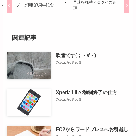
早速模様替え＆クイズ追
ブログ開始3周年記念
加
関連記事
吹雪です(；・∀・)
2022年3月19日
Xperia1Ⅱの強制終了の仕方
2021年3月30日
FC2からワードプレスへお引越し