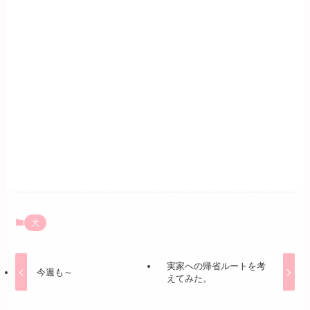
犬
実家への帰省ルートを考
今週も～
えてみた。