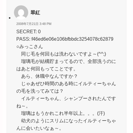
翠紅
2008年7月21日 3:48 PM
SECRET: 0
PASS: f46ed6e06e106bfbbdc3254078c62879
○みっこさん
同じ毛を何回もは洗わないですよ～(^^;)
瑠璃毛が結構貯まってるので、全部洗うのに
はあと何回もってことです。
あら、休職中なんですか？
じゃあぜひ時間のある時にイルティーちゃん
の毛を洗ってみては？
イルティーちゃん、シャンプーされたんです
ね～。
瑠璃はもうかれこれ半年以上。。。(汗)
幼犬のようにスリムになったイルティーちゃ
んに会いたいなぁ～。