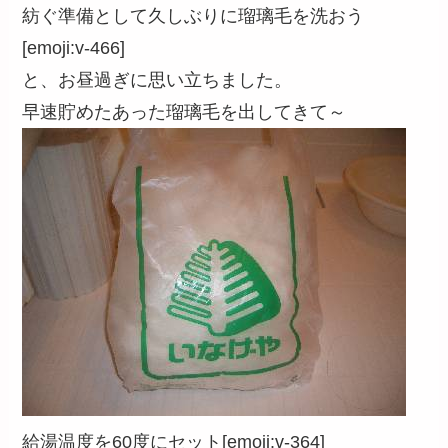
紡ぐ準備として久しぶりに瑠璃毛を洗おう
[emoji:v-466]
と、お昼過ぎに思い立ちました。
早速貯めたあった瑠璃毛を出してきて～
給湯温度を60度にセット[emoji:v-364]