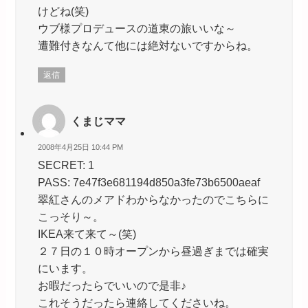
けどね(笑)
ウブ様プロデュースの道東の旅いいな～
遭難付きなんて他には絶対ないですからね。
返信
くまじママ
2008年4月25日 10:44 PM
SECRET: 1
PASS: 7e47f3e681194d850a3fe73b6500aeaf
翠紅さんのメアドわからなかったのでこちらに
こっそり～。
IKEA来て来て～(笑)
２７日の１０時オープンから昼過ぎまでは確実
にいます。
お暇だったらでいいので是非♪
これそうだったら連絡してくださいね。