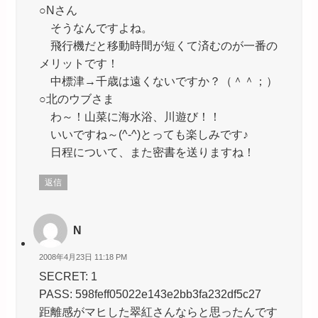
○Nさん
そうなんですよね。
飛行機だと移動時間が短くて済むのが一番の
メリットです！
中標津→千歳は遠くないですか？（＾＾；）
○北のウブさま
わ～！山菜に海水浴、川遊び！！
いいですね～(^-^)とっても楽しみです♪
日程について、また密書を送りますね！
返信
N
2008年4月23日 11:18 PM
SECRET: 1
PASS: 598feff05022e143e2bb3fa232df5c27
距離感がマヒした翠紅さんならと思ったんです