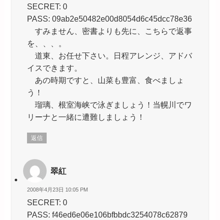
SECRET: 0
PASS: 09ab2e50482e00d8054d6c45dcc78e36
すみません、密書よりも先に、こちらで返事
を、、、。
道東、お任せ下さい。日程アレンジ、アドバ
イスできます。
あの時期ですと、山菜も豊富、食べましょ
う！
瑠璃、根室海峡で泳ぎましょう！当幌川でワ
リーナと一緒に遭難しましょう！
返信
翠紅
2008年4月23日 10:05 PM
SECRET: 0
PASS: f46ed6e06e106bfbbdc3254078c62879