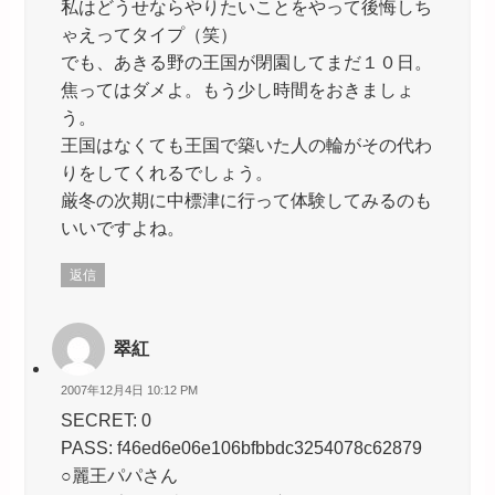
私はどうせならやりたいことをやって後悔しち
ゃえってタイプ（笑）
でも、あきる野の王国が閉園してまだ１０日。
焦ってはダメよ。もう少し時間をおきましょ
う。
王国はなくても王国で築いた人の輪がその代わ
りをしてくれるでしょう。
厳冬の次期に中標津に行って体験してみるのも
いいですよね。
返信
翠紅
2007年12月4日 10:12 PM
SECRET: 0
PASS: f46ed6e06e106bfbbdc3254078c62879
○麗王パパさん