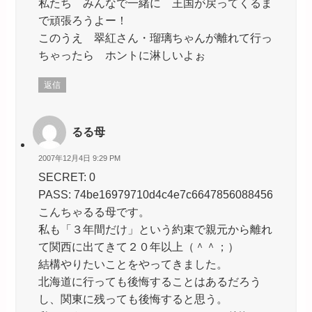
私たち みんなで一緒に 王国が戻ってくるま
で頑張ろうよー！
このうえ 翠紅さん・瑠璃ちゃんが離れて行っ
ちゃったら ホントに淋しいよぉ
返信
るる母
2007年12月4日 9:29 PM
SECRET: 0
PASS: 74be16979710d4c4e7c6647856088456
こんちゃるる母です。
私も「３年間だけ」という約束で親元から離れ
て関西に出てきて２０年以上（＾＾；）
結構やりたいことをやってきました。
北海道に行っても後悔することはあるだろう
し、関東に残っても後悔すると思う。