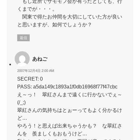
もし近所でサモモフ会が有ったとしても、行
くまでが・・・。
関東で得たお仲間を大切にしていた方が良い
と思いますが、如何でしょうか？
返信
あねご
2007年12月4日 2:00 AM
SECRET: 0
PASS: a5da149c1893a1f0db16968f77f47cbc
え～っ！ 翠紅さんまで遠くに行かないでぇ～
(/_;)
翠紅さんの気持ちはとぉーってもよく分かるけ
ど…
やろう！と思えば出来ちゃうかも？ な翠紅さ
んを 羨ましくもおもうけど…