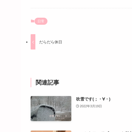
日常
だらだら休日
関連記事
吹雪です(；・∀・)
2022年3月19日