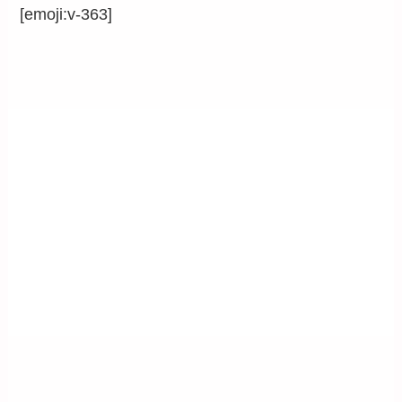
[emoji:v-363]