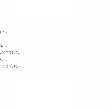
な～。
ね…。
んですけど、
ぁ。。
ますからね～。