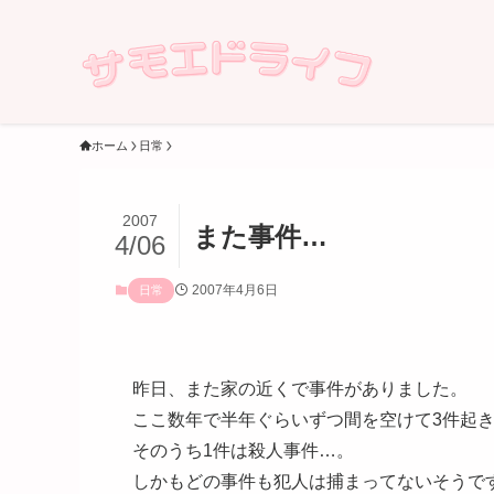
ホーム
日常
2007
また事件…
4/06
2007年4月6日
日常
昨日、また家の近くで事件がありました。
ここ数年で半年ぐらいずつ間を空けて3件起
そのうち1件は殺人事件…。
しかもどの事件も犯人は捕まってないそうで