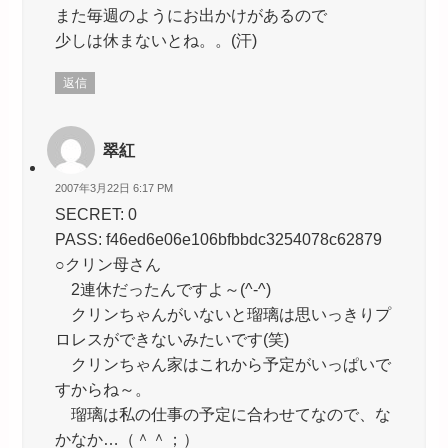
また毎週のようにお出かけがあるので
少しは休まないとね。。(汗)
返信
翠紅
2007年3月22日 6:17 PM
SECRET: 0
PASS: f46ed6e06e106bfbbdc3254078c62879
○クリン母さん
2連休だったんですよ～(^-^)
クリンちゃんがいないと瑠璃は思いっきりプ
ロレスができないみたいです(笑)
クリンちゃん家はこれから予定がいっぱいで
すからね～。
瑠璃は私の仕事の予定に合わせてなので、な
かなか…（＾＾；）