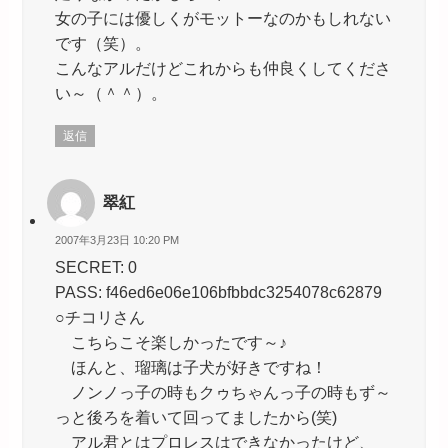
女の子には優しくがモットーなのかもしれない
です（笑）。
こんなアルだけどこれからも仲良くしてくださ
い～（＾＾）。
返信
翠紅
2007年3月23日 10:20 PM
SECRET: 0
PASS: f46ed6e06e106bfbbdc3254078c62879
○チコリさん
こちらこそ楽しかったです～♪
ほんと、瑠璃は子犬が好きですね！
ノンノっ子の時もクゥちゃんっ子の時もず～
っと後ろを着いて回ってましたから(笑)
アル君とはプロレスはできなかったけど、