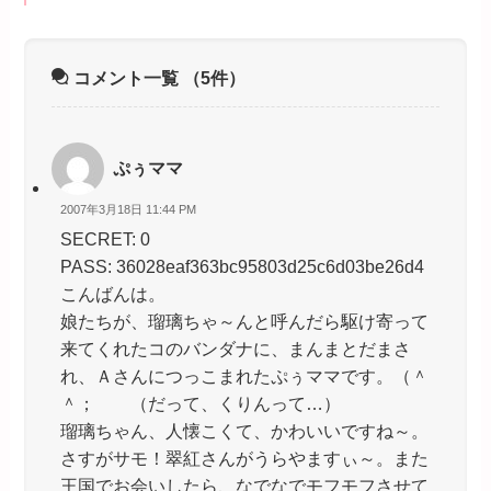
コメント一覧
（5件）
ぷぅママ
2007年3月18日 11:44 PM
SECRET: 0
PASS: 36028eaf363bc95803d25c6d03be26d4
こんばんは。
娘たちが、瑠璃ちゃ～んと呼んだら駆け寄って
来てくれたコのバンダナに、まんまとだまさ
れ、Ａさんにつっこまれたぷぅママです。（＾
＾； （だって、くりんって…）
瑠璃ちゃん、人懐こくて、かわいいですね～。
さすがサモ！翠紅さんがうらやますぃ～。また
王国でお会いしたら、なでなでモフモフさせて