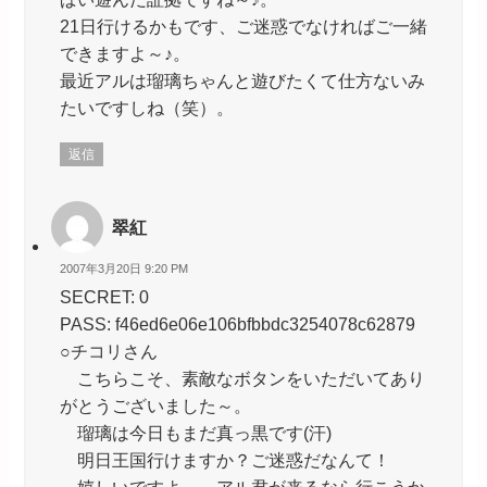
21日行けるかもです、ご迷惑でなければご一緒
できますよ～♪。
最近アルは瑠璃ちゃんと遊びたくて仕方ないみ
たいですしね（笑）。
返信
翠紅
2007年3月20日 9:20 PM
SECRET: 0
PASS: f46ed6e06e106bfbbdc3254078c62879
○チコリさん
こちらこそ、素敵なボタンをいただいてあり
がとうございました～。
瑠璃は今日もまだ真っ黒です(汗)
明日王国行けますか？ご迷惑だなんて！