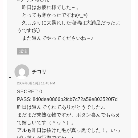
昨日はお疲れ様でした～。
とっても寒かったですね(>_<)
久しぶりに大暴れした瑠璃は大満足だったよ
うです(笑)
また遊んでやってくださいね～♪
返信
チコリ
2007年3月19日 11:43 PM
SECRET: 0
PASS: 8d0dea0866b2fcb7c72a59e803520f7d
昨日は遊んでくれてありがとうでした♪。
まだまだ未熟な物ですが、ボタン喜んでもらえ
て嬉しいです（＾ヮ＾）。
アルも昨日は抜けた毛が真っ黒でした！。いっ
ぱい遊んだ証拠ですね～♪。