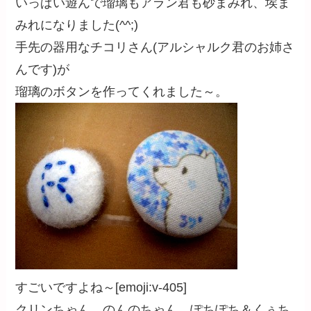
いっぱい遊んで瑠璃もアラン君も砂まみれ、埃ま
みれになりました(^^;)
手先の器用なチコリさん(アルシャルク君のお姉さ
んです)が
瑠璃のボタンを作ってくれました～。
すごいですよね～[emoji:v-405]
クリンちゃん、のんのちゃん、ぽちぽち＆くぅち