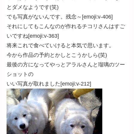
とダメなようです(笑)
でも写真がないんです。残念～[emoji:v-406]
それにしてもこんなのが作れるチコリさんはすご
いですね[emoji:v-363]
将来これで食べていけると本気で思います。
今から作品の予約とかしとこうかしら(笑)
最後の方になってやっとアラルさんと瑠璃のツー
ショットの
いい写真が取れました[emoji:v-212]