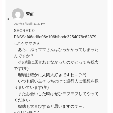
翠紅
2007年3月19日 11:39 PM
SECRET: 0
PASS: f46ed6e06e106bfbbdc3254078c62879
○ぷぅママさん
あら、ぷぅママさんはひっかかってしまった
んですか？
その場に居合わせなかったのがとっても残念
です(笑)
瑠璃は確かに人間大好きですね～(^-^)
いつも飼い主そっちのけで通行人に愛想を振
りまいています(笑)
またお会いした時はぜひモフモフしてやって
ください！
瑠璃も大喜びすると思いますので～。
○クリン母さん