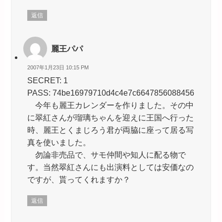
返信
麗王パパ
2007年1月23日 10:15 PM
SECRET: 1
PASS: 74be16979710d4c4e7c6647856088456
今年も麗王カレンダーを作りました。その中
に翠紅さんが瑠璃ちゃんを迎えに王国へ行った
時、麗王とくまじろう君が両脇に座って居る写
真を使いました。
勿論非売品で、サモ仲間や知人に配る物で
す。当然翠紅さんにも出演料としては安価なの
ですが、貰ってくれますか？
返信