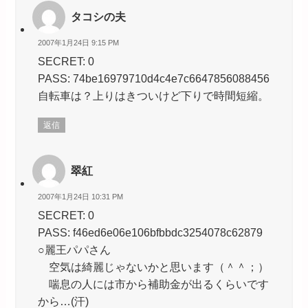
タコシの夫
2007年1月24日 9:15 PM
SECRET: 0
PASS: 74be16979710d4c4e7c6647856088456
自転車は？上りはきついけど下りで時間短縮。
返信
翠紅
2007年1月24日 10:31 PM
SECRET: 0
PASS: f46ed6e06e106bfbbdc3254078c62879
○麗王パパさん
空気は綺麗じゃないかと思います（＾＾；）
喘息の人には市から補助金が出るくらいです
から…(汗)