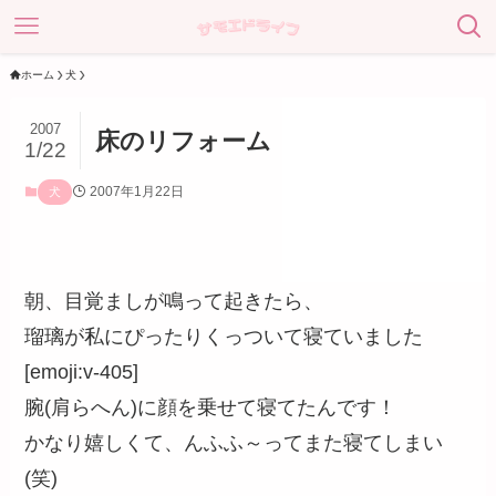
ホーム
犬
2007
床のリフォーム
1/22
2007年1月22日
犬
朝、目覚ましが鳴って起きたら、
瑠璃が私にぴったりくっついて寝ていました
[emoji:v-405]
腕(肩らへん)に顔を乗せて寝てたんです！
かなり嬉しくて、んふふ～ってまた寝てしまい
(笑)