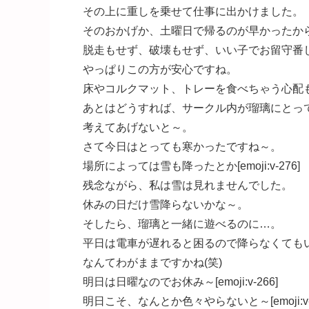
その上に重しを乗せて仕事に出かけました。
そのおかげか、土曜日で帰るのが早かったか
脱走もせず、破壊もせず、いい子でお留守番してくれま
やっぱりこの方が安心ですね。
床やコルクマット、トレーを食べちゃう心配
あとはどうすれば、サークル内が瑠璃にとっ
考えてあげないと～。
さて今日はとっても寒かったですね～。
場所によっては雪も降ったとか[emoji:v-276]
残念ながら、私は雪は見れませんでした。
休みの日だけ雪降らないかな～。
そしたら、瑠璃と一緒に遊べるのに…。
平日は電車が遅れると困るので降らなくても
なんてわがままですかね(笑)
明日は日曜なのでお休み～[emoji:v-266]
明日こそ、なんとか色々やらないと～[emoji:v-3