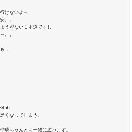
行けないよ～」
安。。
ようがない１本道ですし
～。。
も！
8456
黒くなってしまう。
瑠璃ちゃんとも一緒に遊べます。