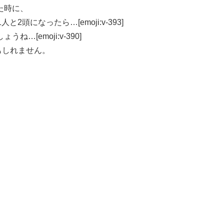
た時に、
頭になったら…[emoji:v-393]
[emoji:v-390]
もしれません。