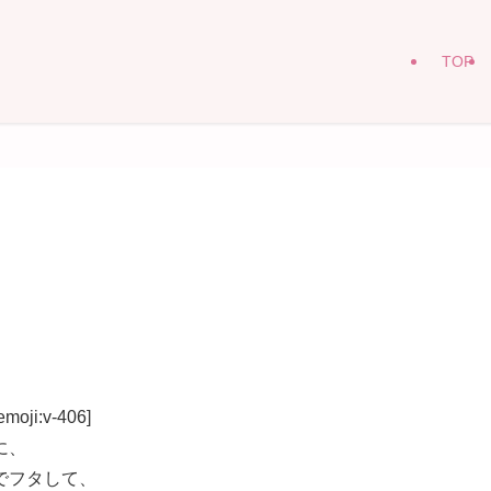
TOP
:v-406]
に、
でフタして、