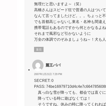
無理だと思いますよ～（笑）
高橋さんはスピード狂で普通の人はついて
なんて言ってましたけど。。。ちょっと不
でも首都高じゃないし東名・名神も間違え
携帯電話もあるのですから何とかなるよね
それまで風邪など引かないように
万全の体調でのぞみましょうね～！犬も人
返信
麗王パパ
2007年1月21日 7:29 PM
SECRET: 0
PASS: 74be16979710d4c4e7c664785608
真っ白な雪が降っても、都会では直ぐに
降っている時に遊ばなくては！
そうですね、休みの時に降ってくれれば