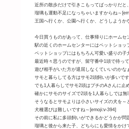
近所の散歩だけで引きこもってばっかりだと
瑠璃も運動不足になっちゃいますからね～[emoji:
王国へ行くか、公園へ行くか、どうしようかなぁ[em
今日買うものがあって、仕事帰りにホームセ
駅の近くのホームセンターにはペットショッ
ペットショップにはもちろん可愛い盛りの子犬た
最近時々思うのですが、留守番中1頭で待っ
遊び相手がいた方が退屈しなくていいのかな
サモと暮らしてる方はサモ2頭飼いが多いで
でも1人暮らしでサモ2頭はプチのAさんに止め
確かにサモのサイズで2頭を1人暮らしでは無理
そうなるとサモよりは小さいサイズの犬を～
犬種選びは難しいですね～[emoji:v-394]
その前に私に多頭飼いができるかどうかが問題ですけど
瑠璃と後から来た子、どちらにも愛情をかけ