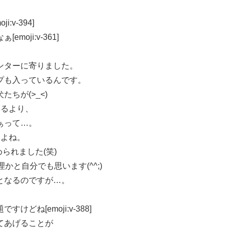
、
v-394]
oji:v-361]
ンターに寄りました。
プも入っているんです。
ちが(>_<)
てるより、
ぁって…。
すよね。
られました(笑)
かと自分でも思います(^^;)
となるのですが…。
ね[emoji:v-388]
てあげることが