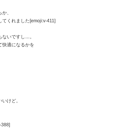
らか、
した[emoji:v-411]
もないですし…。
て快適になるかを
いいけど。
88]