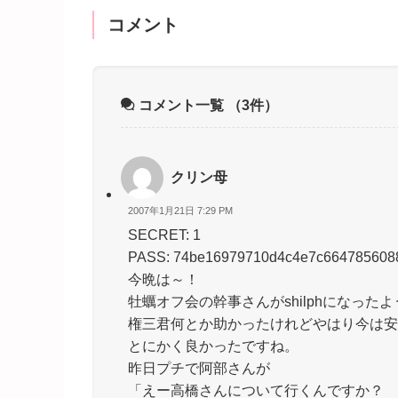
コメント
コメント一覧
（3件）
クリン母
2007年1月21日 7:29 PM
SECRET: 1
PASS: 74be16979710d4c4e7c664785608
今晩は～！
牡蠣オフ会の幹事さんがshilphになった
権三君何とか助かったけれどやはり今は安
とにかく良かったですね。
昨日プチで阿部さんが
「えー高橋さんについて行くんですか？