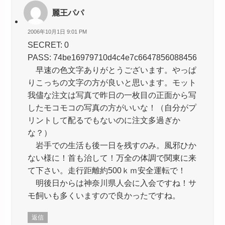
麗王パパ
2006年10月1日 9:01 PM
SECRET: 0
PASS: 74be16979710d4c4e7c6647856088456
早速の色文字ありがとうございます。やっぱ
りこっちの文字の方が良いと思います。モット
我儘な注文は写真で昨日の一枚目の正面から写
したモコモコの写真の方がいいな！（自分がプ
リントして配るでもないのに注文多過ぎか
な？）
岩手での生活も後一日を残すのみ。風邪ひか
ない様に！首も治して！万全の体調で関東に来
て下さい。走行距離約500ｋｍ安全運転で！
明後日からは神奈川県人会に入会ですね！サ
モ飼いも多くいますので良かったですね。
返信