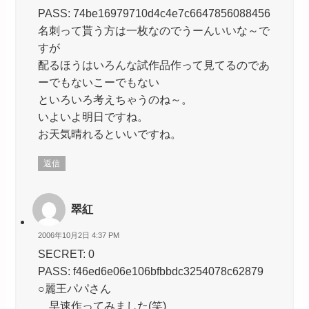
PASS: 74be16979710d4c4e7c6647856088456
名刺って貰う方は一枚なのでうーんいいな～で
すが
配るほうはいろんな試作品作って見てるのであ
ーでもないこーでもない
といろいろ考えちゃうのね～。
いよいよ明日ですね。
お天気晴れるといいですね。
返信
翠紅
2006年10月2日 4:37 PM
SECRET: 0
PASS: f46ed6e06e106bfbbdc3254078c62879
○麗王パパさん
早速作ってみました(笑)