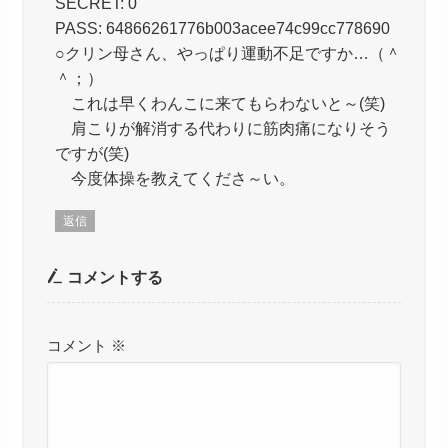
SECRET: 0
PASS: 64866261776b003acee74c99cc778690
○クリン母さん、やっぱり運動不足ですか…（＾
＾；）
これは早くわんこに来てもらわないと～(笑)
肩こりが解消する代わりに筋肉痛になりそう
ですが(笑)
今度体操を教えてくださ～い。
返信
コメントする
コメント
※