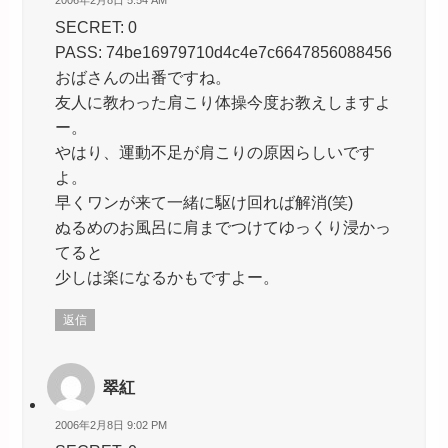
2006年2月8日 5:54 AM
SECRET: 0
PASS: 74be16979710d4c4e7c6647856088456
おばさんの出番ですね。
友人に教わった肩こり体操今度お教えしますよ
ー。
やはり、運動不足が肩こりの原因らしいです
よ。
早くワンが来て一緒に駆け回れば解消(笑)
ぬるめのお風呂に肩までつけてゆっくり浸かっ
てると
少しは楽になるかもですよー。
返信
翠紅
2006年2月8日 9:02 PM