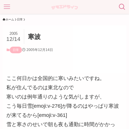
ホーム
日常
2005
寒波
12/14
2005年12月14日
日常
ここ何日かは全国的に寒いみたいですね。
私が住んでるのは東北なので
寒いのは例年通りのような気がしますが、
こう毎日雪[emoji:v-276]が降るのはやっぱり寒波
が来てるから[emoji:v-361]
雪と寒さのせいで朝も夜も通勤に時間がかかっ