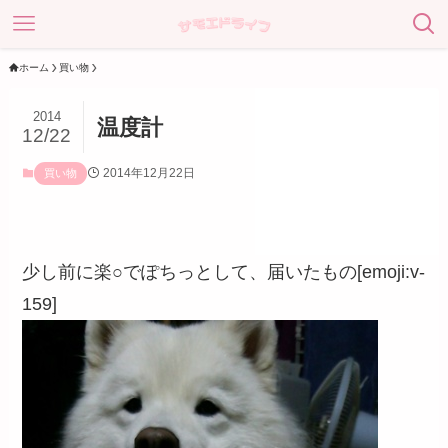
ホーム
買い物
2014
温度計
12/22
2014年12月22日
買い物
少し前に楽○でぽちっとして、届いたもの[emoji:v-
159]