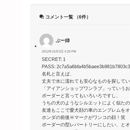
コメント一覧
（6件）
ぶー姉
2012年10月2日 4:20 PM
SECRET: 1
PASS: 2c7a5a6bfa4b5baee3b981b7803c
名札と言えば、
丈夫で水に濡れても安心なものを探してい
「アイアンショップワンラブ」っていうお店の
ボーダーと言ってもいろいろですし、
うちの犬のようなシルエットによく似たのがあ
友達もここで愛犬顔の車のエンブレムをオ
ホンダの前後Ｈマークがワンコの顔！笑
ボーダーの型レパートリーにしたい、とオ