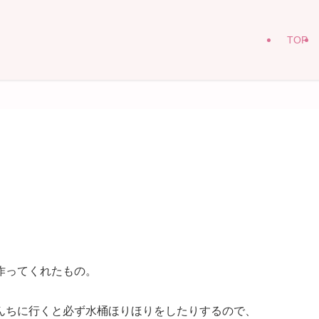
TOP
、
作ってくれたもの。
んちに行くと必ず水桶ほりほりをしたりするので、