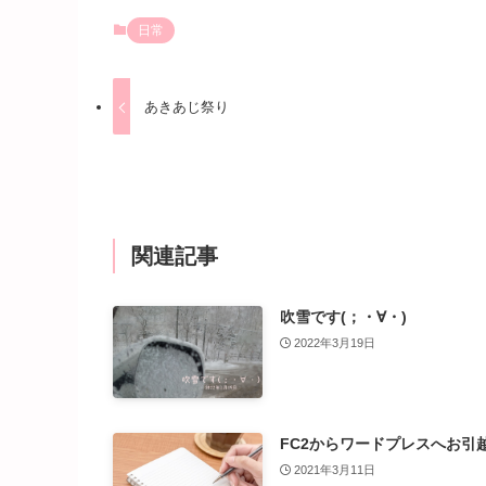
日常
あきあじ祭り
関連記事
吹雪です(；・∀・)
2022年3月19日
FC2からワードプレスへお引
2021年3月11日