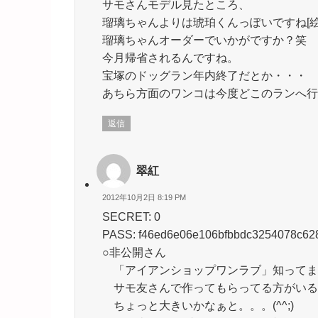
サモさんモデル見たところ、
瑠璃ちゃんよりは琥珀くんっぽいですね[絵文字
瑠璃ちゃんオーダーでいかがですか？笑
今月帰省されるんですね。
宝塚のドッグラン年内終了だとか・・・
あちら方面のワンコは今度どこのランへ行
返信
翠紅
2012年10月2日 8:19 PM
SECRET: 0
PASS: f46ed6e06e106bfbbdc3254078c62
○非公開さん
「アイアンショップワンラブ」知ってま
サモ友さんで作ってもらってる方がいる
ちょっと大きいかなぁと。。。(^^;)