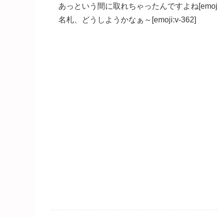
あっという間に取れちゃったんですよね[emoji:v
名札、どうしようかなぁ～[emoji:v-362]