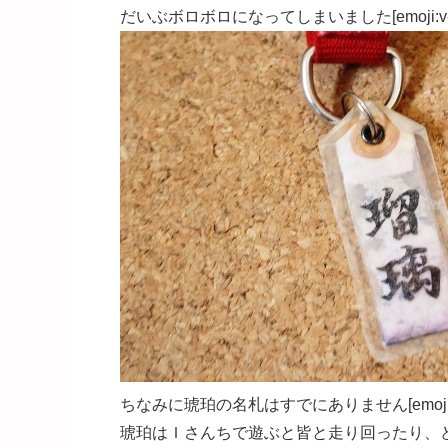
だいぶボロボロになってしまいました[emoji:v-3
ちなみに琥珀の名札はすでにありません[emoji:v
琥珀はＩさんちで遊ぶと皆と走り回ったり、