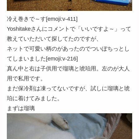
冷え巻きで～す[emoji:v-411]
Yoshitakeさんにコメントで「いいですよ～」って
教えていただいて探してたのですが、
ネットで可愛い柄のがあったのでついぽちっとし
てしまいました[emoji:v-216]
真ん中と右は子供用で瑠璃と琥珀用。左のが大人
用で私用です。
まだ保冷剤は凍ってないですが、試しに瑠璃と琥
珀に着けてみました。
まずは瑠璃