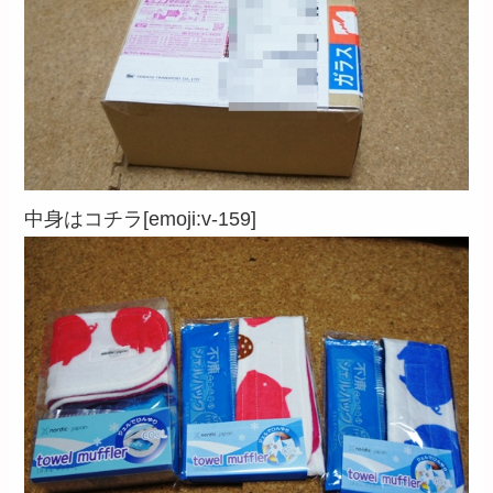
中身はコチラ[emoji:v-159]