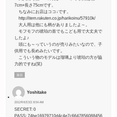
7cm×長さ75cmです。
ちなみにお店はココ↓です。
http://item.rakuten.co.jp/harikoinu/57910k/
大人用は他にも柄がありましたよ～。
モフモフの琥珀の首でもこども用で大丈夫で
したよ♪
頭にも～っていうのが売りみたいなので、子
供用でも長めみたいです。
こういう物のモデルは瑠璃より琥珀の方が協
力的ですね(笑)
返信
Yoshitake
2012年8月3日 8:54 AM
SECRET: 0
PASS: 74be16979710d4c4e7c6647856088456