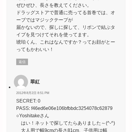
ぜひぜひ、長さを教えてください。
ドラッグストアで普通に売ってる首巻では、オ
ーブではマジックテープが
届かないので、探しに探して、リボンで結ぶタ
イプを見つけてそれを使ってます。
琥珀くん、これはなんですか？ってお顔がとー
ってもかわいい！
返信
翠紅
2012年8月2日 8:51 PM
SECRET: 0
PASS: f46ed6e06e106bfbbdc3254078c62879
○Yoshitakeさん
はい！ネットで探してたらありました～(^-^)
大人用で幅9cmの長さ81cm、子供用は幅