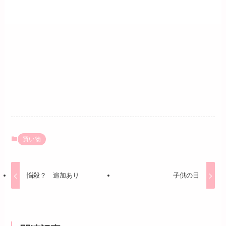
買い物
悩殺？ 追加あり
子供の日