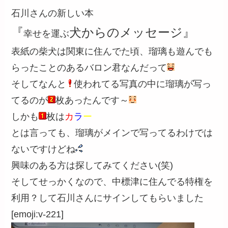
石川さんの新しい本
『
犬からのメッセージ
』
幸せを運ぶ
表紙の柴犬は関東に住んでた頃、瑠璃も遊んでも
らったことのあるバロン君なんだって
そしてなんと
使われてる写真の中に瑠璃が写っ
てるのが
枚あったんです～
しかも
枚は
カ
ラ
ー
とは言っても、瑠璃がメインで写ってるわけでは
ないですけどね
興味のある方は探してみてください(笑)
そしてせっかくなので、中標津に住んでる特権を
利用？して石川さんにサインしてもらいました
[emoji:v-221]