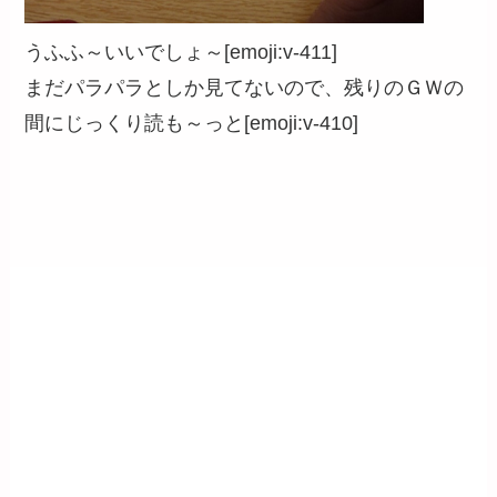
うふふ～いいでしょ～[emoji:v-411]
まだパラパラとしか見てないので、残りのＧＷの
間にじっくり読も～っと[emoji:v-410]