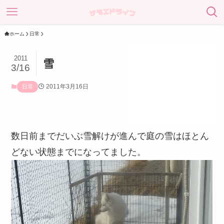
ホーム
日常
2011
雪
3/16
2011年3月16日
日常
数日前までだいぶ雪解けが進んで庭の雪はほとん
どない状態までになってました。