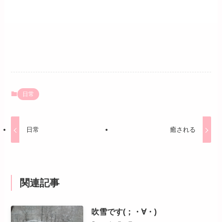
日常
日常
癒される
関連記事
吹雪です(；・∀・)