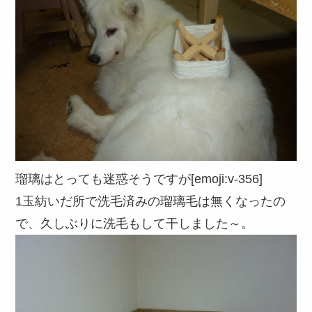
瑠璃はとっても迷惑そうですが[emoji:v-356]
1玉紡いだ所で洗毛済みの瑠璃毛は無くなったの
で、久しぶりに洗毛もして干しました～。