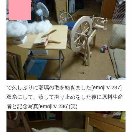
で久しぶりに瑠璃の毛を紡ぎました[emoji:v-237]
双糸にして、蒸して撚り止めをした後に原料生産
者と記念写真[emoji:v-236](笑)