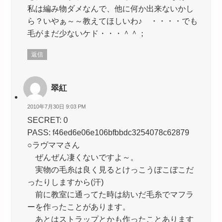
私は編み物ダメなんで、他に何か出来ないかし
ら？いやぁ～～教えてほしいわ♪ ・・・・でも
毛がまだ少ないケド・・・＾＾；
返信
翠紅
2010年7月30日 9:03 PM
SECRET: 0
PASS: f46ed6e06e106bfbbdc3254078c62879
○ラヴママさん
ぜんぜん凄くないですよ～。
実物の毛糸は良く見るとけっこうぼこぼこだ
ったりしますから(汗)
前に教室に通ってた時は紡いだ毛糸でマフラ
ーを作ったことがあります。
あとはストラップとかも作ったことあります