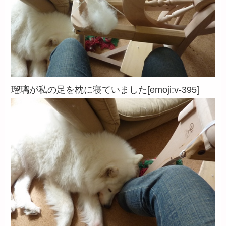
瑠璃が私の足を枕に寝ていました[emoji:v-395]