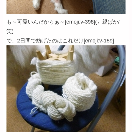
も～可愛いんだからぁ～[emoji:v-398](←親ばか/
笑)
で、2日間で紡げたのはこれだけ[emoji:v-159]