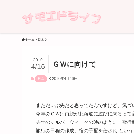
ホーム
日常
2010
ＧＷに向けて
4/16
2010年4月16日
日常
まだだいぶ先だと思ってたんですけど、気づ
今年のＧＷは両親が北海道に遊びに来るって
去年のシルバーウィークの時のように、飛行
旅行の日程の作成、宿の手配を任され(という