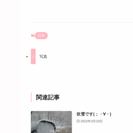
日常
写真
関連記事
吹雪です(；・∀・)
2022年3月19日