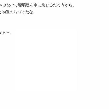
は休みなので瑠璃達を車に乗せるだろうから。
と物置の片づけだな。
なぁ～。