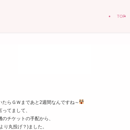
TOP
いたらＧＷまであと2週間なんですね～
言ってまして、
機のチケットの手配から、
より丸投げ？)ました。