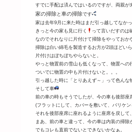
すでに手配は済んではいるのですが、両親が
家の掃除
車の掃除
と
です
家は去年9月に来た時はまだ引っ越してなか
きっと今の家も見に行く
って言いだすのは
なのでそれなりに片付けて掃除をやっておか
掃除は白い綿毛を製造するお方が2頭ほどい
片付けはぼちぼちやらないと。
やっと物置前の雪山も低くなって、物置への
ついでに物置の中も片付けないと。。。
引っ越した時に「とりあえず～」って色んな
そして車
前の車の時もそうでしたが、今の車も後部座
(フラットにして、カバーを敷いて、バリケン
それを後部座席に座れるように座席を戻して
まあ、前の車と違って、今の車は内装の掃除
でもコレも直前でないとできないかなぁ。