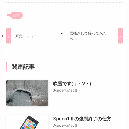
日常
雪掻きして帰って来た
来た～～～！
ら…
関連記事
吹雪です(；・∀・)
2022年3月19日
Xperia1Ⅱの強制終了の仕方
2021年3月30日