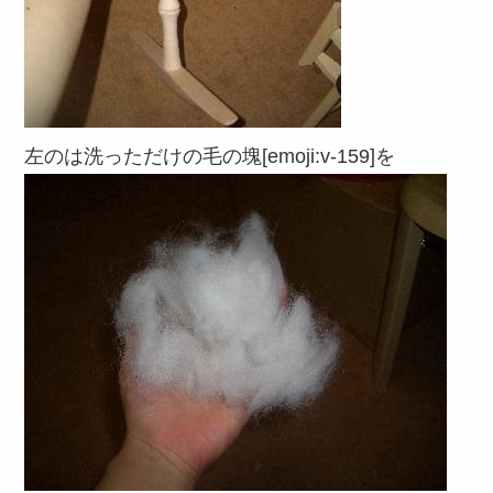
左のは洗っただけの毛の塊[emoji:v-159]を