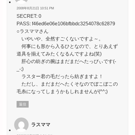
2008年8月21日 10:51 PM
SECRET: 0
PASS: f46ed6e06e106bfbbdc3254078c62879
○ラスママさん
いやいや、全然すごくないですよ～。
何事にも形から入るひとなので、とりあえず
道具を揃えてみたくなるんですよね(笑)
肝心の紡ぎの腕はまだまだへたっぴぃです(-
_-;)
ラスター君の毛だったら紡ぎますよ！
ただし、まだまだへたくそなのでぼこぼこの
毛糸になってしまうかもしれませんが(^^;)
返信
ラスママ