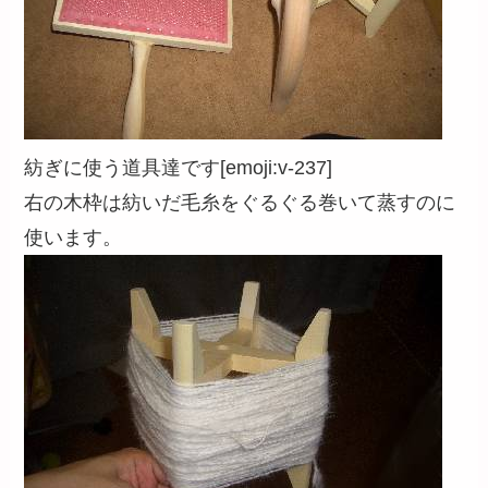
紡ぎに使う道具達です[emoji:v-237]
右の木枠は紡いだ毛糸をぐるぐる巻いて蒸すのに
使います。